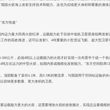
了我国火箭海上发射支持技术和能力。这也为后续更大体积和重量的液体
“东方快递”
国内运力最大民商火箭纪录，运载能力处于目前中低轨卫星星座组网发射
组网工作的高效推进，还可以发射3、4吨重量的小型货运飞船、超大型卫
0-300公斤，必须4吨以上运载能力的火箭才好实现一次布置半个或一个
4吨左右运力的中型火箭，短期内形成规模化发射能力。”东方空间联席C
。顶部配备了直径4.2米、高9.3米的整流罩，与我国用于空间站运输的
可以容纳更多数量、更大体积的卫星。
需要运载能力更大的火箭，还需要增加火箭的发射频次，实现总运量规模